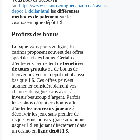
sur
https://www.casinosenlignecanada.ca/casino-
depot-1-dollar.html
les
différentes
méthodes de paiement
sur les
casinos en ligne dépôt 1 $.
Profitez des bonus
Lorsque vous jouez en ligne, les
casinos proposent souvent des offres
spéciales et des bonus. Certains
d’entre eux permettent de
bénéficier
de tours gratuits
ou de bonus de
bienvenue avec un dépôt initial aussi
bas que 1 $. Ces offres peuvent
augmenter considérablement vos
chances de gagner sans avoir à
investir beaucoup d’argent. Parfois,
les casinos offrent ces bonus afin
d’aider les
nouveaux joueurs
à
découvrir les jeux sans prendre de
risque. Vous pouvez grâce aux bonus
gagner 1 $ en jouant directement dans
un casino en
ligne dépôt 1 $.