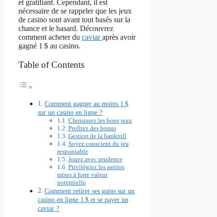
et gratifiant. Cependant, il est
nécessaire de se rappeler que les jeux
de casino sont avant tout basés sur la
chance et le hasard. Découvrez
comment acheter du
caviar
après avoir
gagné 1 $ au casino.
Table of Contents
Comment gagner au moins 1 $
sur un casino en ligne ?
Choisissez les bons jeux
Profitez des bonus
Gestion de la bankroll
Soyez conscient du jeu
responsable
Jouez avec prudence
Privilégiez les petites
mises à forte valeur
potentielle
Comment retirer ses gains sur un
casino en ligne 1 $ et se payer un
caviar ?