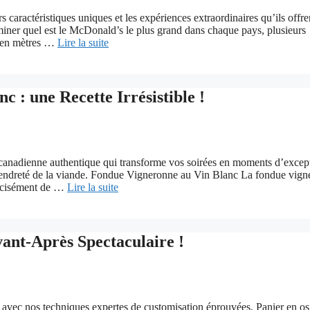
 caractéristiques uniques et les expériences extraordinaires qu’ils offre
ner quel est le McDonald’s le plus grand dans chaque pays, plusieurs
le en mètres …
Lire la suite
 : une Recette Irrésistible !
 canadienne authentique qui transforme vos soirées en moments d’excep
 la tendreté de la viande. Fondue Vigneronne au Vin Blanc La fondue vig
précisément de …
Lire la suite
ant-Après Spectaculaire !
e avec nos techniques expertes de customisation éprouvées. Panier en os