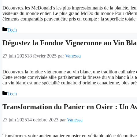
Découvrez les McDonald’s les plus impressionnants de la planète, leurs
visiteurs du monde entier. Le plus grand McDo du monde Pour détermi
éléments comparatifs peuvent être pris en compte : la superficie tota
Catégories
Tech
Dégustez la Fondue Vigneronne au Vin Blanc
27 juin 2025
18 février 2025
par
Vanessa
Découvrez la fondue vigneronne au vin blanc, une tradition culinaire
Cette recette conviviale allie parfaitement la finesse du vin blanc à
au vin blanc est une spécialité culinaire d’origine canadienne, plus 
Catégories
Tech
Transformation du Panier en Osier : Un Av
27 juin 2025
14 octobre 2023
par
Vanessa
Transformez votre ancien panier en osier en véritable pièce décorativ