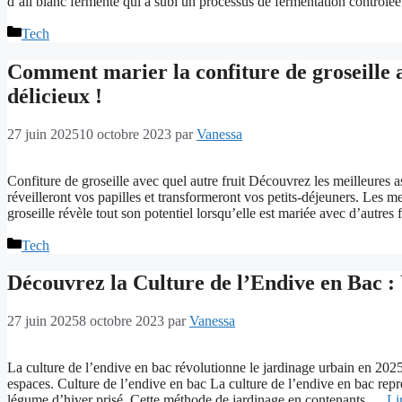
d’ail blanc fermenté qui a subi un processus de fermentation contrôl
Catégories
Tech
Comment marier la confiture de groseille a
délicieux !
27 juin 2025
10 octobre 2023
par
Vanessa
Confiture de groseille avec quel autre fruit Découvrez les meilleures as
réveilleront vos papilles et transformeront vos petits-déjeuners. Les m
groseille révèle tout son potentiel lorsqu’elle est mariée avec d’autres
Catégories
Tech
Découvrez la Culture de l’Endive en Bac 
27 juin 2025
8 octobre 2023
par
Vanessa
La culture de l’endive en bac révolutionne le jardinage urbain en 202
espaces. Culture de l’endive en bac La culture de l’endive en bac repré
légume d’hiver prisé. Cette méthode de jardinage en contenants …
Li