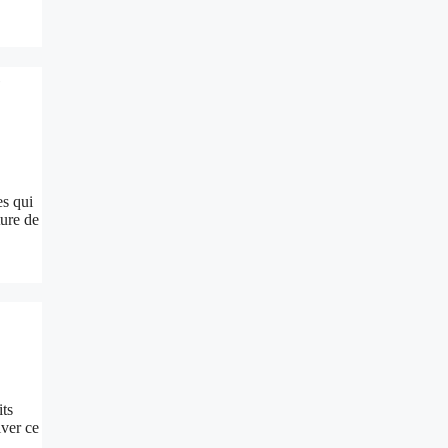
e
es qui
ture de
its
iver ce