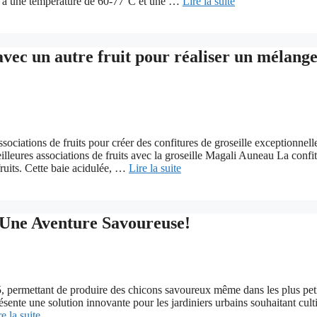
ée à une température de 60-77°C et une …
Lire la suite
vec un autre fruit pour réaliser un mélang
sociations de fruits pour créer des confitures de groseille exceptionnell
eilleures associations de fruits avec la groseille Magali Auneau La confi
 fruits. Cette baie acidulée, …
Lire la suite
: Une Aventure Savoureuse!
5, permettant de produire des chicons savoureux même dans les plus pet
sente une solution innovante pour les jardiniers urbains souhaitant cult
re la suite