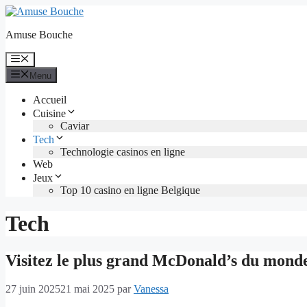
Aller
au
Amuse Bouche
contenu
Menu
Menu
Accueil
Cuisine
Caviar
Tech
Technologie casinos en ligne
Web
Jeux
Top 10 casino en ligne Belgique
Tech
Visitez le plus grand McDonald’s du mond
27 juin 2025
21 mai 2025
par
Vanessa