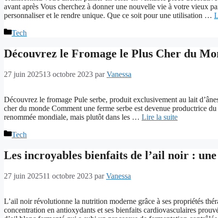
avant après Vous cherchez à donner une nouvelle vie à votre vieux p
personnaliser et le rendre unique. Que ce soit pour une utilisation …
L
Catégories
Tech
Découvrez le Fromage le Plus Cher du Mo
27 juin 2025
13 octobre 2023
par
Vanessa
Découvrez le fromage Pule serbe, produit exclusivement au lait d’âne
cher du monde Comment une ferme serbe est devenue productrice du f
renommée mondiale, mais plutôt dans les …
Lire la suite
Catégories
Tech
Les incroyables bienfaits de l’ail noir : un
27 juin 2025
11 octobre 2023
par
Vanessa
L’ail noir révolutionne la nutrition moderne grâce à ses propriétés thér
concentration en antioxydants et ses bienfaits cardiovasculaires prouvés