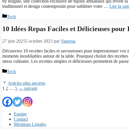
by Régine, une collection exclusive de bijoux artisanaux qui révèle la 
traditionnel et design contemporain pour sublimer votre …
Lire la sui
Catégories
Tech
10 Idées Repas Faciles et Délicieuses pour 
27 juin 2025
5 octobre 2023
par
Vanessa
Découvrez 10 recettes faciles et savoureuses pour impressionner vos in
moments inoubliables autour de la table. Pourquoi choisir des recettes
stress culinaire. Les recettes simples et délicieuses permettent de pas
Catégories
Tech
Articles plus anciens
Page
Page
Page
1
2
…
5
→
suivant
Equipe
Contact
Mentions Légales