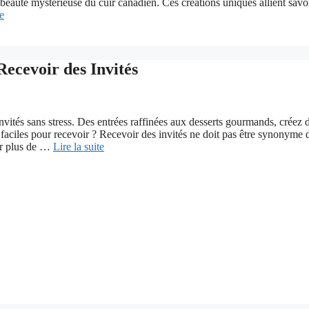
beauté mystérieuse du cuir canadien. Ces créations uniques allient savoi
te
Recevoir des Invités
vités sans stress. Des entrées raffinées aux desserts gourmands, créez 
 faciles pour recevoir ? Recevoir des invités ne doit pas être synonyme 
ser plus de …
Lire la suite