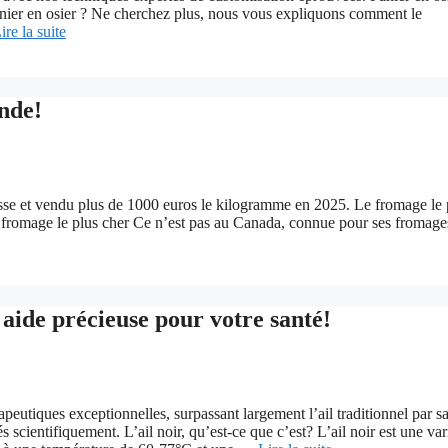
anier en osier ? Ne cherchez plus, nous vous expliquons comment le
ire la suite
nde!
sse et vendu plus de 1000 euros le kilogramme en 2025. Le fromage le 
romage le plus cher Ce n’est pas au Canada, connue pour ses fromage
e aide précieuse pour votre santé!
apeutiques exceptionnelles, surpassant largement l’ail traditionnel par s
 scientifiquement. L’ail noir, qu’est-ce que c’est? L’ail noir est une var