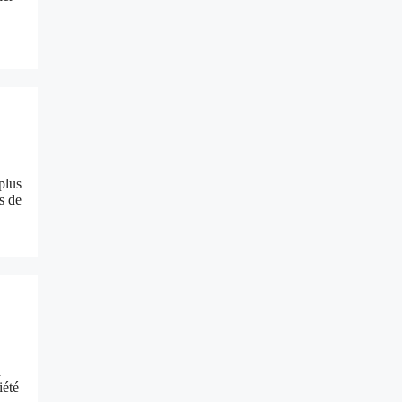
plus
s de
a
iété