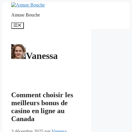
Aller
au
Amuse Bouche
contenu
Menu
Vanessa
Comment choisir les
meilleurs bonus de
casino en ligne au
Canada
3 décembre 2025
par
Vanessa