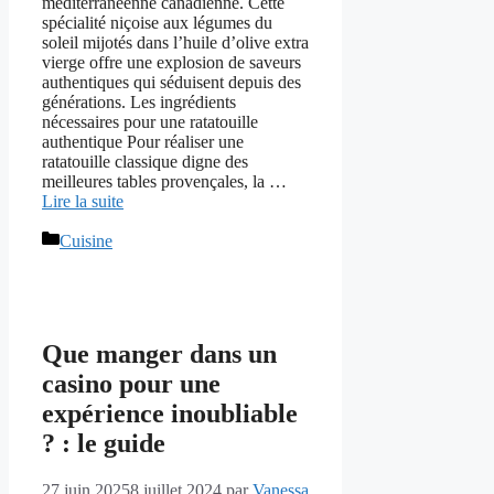
méditerranéenne canadienne. Cette
spécialité niçoise aux légumes du
soleil mijotés dans l’huile d’olive extra
vierge offre une explosion de saveurs
authentiques qui séduisent depuis des
générations. Les ingrédients
nécessaires pour une ratatouille
authentique Pour réaliser une
ratatouille classique digne des
meilleures tables provençales, la …
Lire la suite
Catégories
Cuisine
Que manger dans un
casino pour une
expérience inoubliable
? : le guide
27 juin 2025
8 juillet 2024
par
Vanessa