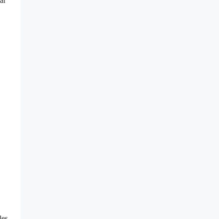
ar
les