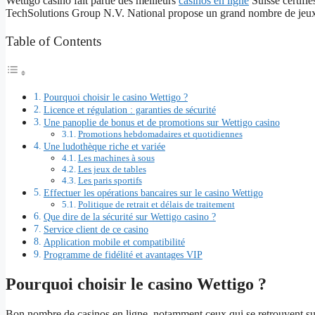
Wettigo casino fait partie des meilleurs
casinos en ligne
Suisse certifié
TechSolutions Group N.V. National propose un grand nombre de jeux 
Table of Contents
Pourquoi choisir le casino Wettigo ?
Licence et régulation : garanties de sécurité
Une panoplie de bonus et de promotions sur Wettigo casino
Promotions hebdomadaires et quotidiennes
Une ludothèque riche et variée
Les machines à sous
Les jeux de tables
Les paris sportifs
Effectuer les opérations bancaires sur le casino Wettigo
Politique de retrait et délais de traitement
Que dire de la sécurité sur Wettigo casino ?
Service client de ce casino
Application mobile et compatibilité
Programme de fidélité et avantages VIP
Pourquoi choisir le casino Wettigo ?
Bon nombre de casinos en ligne, notamment ceux qui se retrouvent s