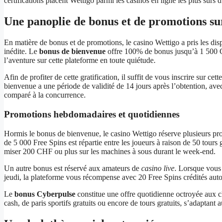
certifications placent Wettigo parmi les casinos en ligne les plus sûrs
Une panoplie de bonus et de promotions su
En matière de bonus et de promotions, le casino Wettigo a pris les dis
inédite. Le
bonus de bienvenue
offre 100% de bonus jusqu’à 1 500 CH
l’aventure sur cette plateforme en toute quiétude.
Afin de profiter de cette gratification, il suffit de vous inscrire sur
bienvenue a une période de validité de 14 jours après l’obtention, av
comparé à la concurrence.
Promotions hebdomadaires et quotidiennes
Hormis le bonus de bienvenue, le casino Wettigo réserve plusieurs pro
de 5 000 Free Spins est répartie entre les joueurs à raison de 50 tours 
miser 200 CHF ou plus sur les machines à sous durant le week-end.
Un autre bonus est réservé aux amateurs de
casino live
. Lorsque vous 
jeudi, la plateforme vous récompense avec 20 Free Spins crédités aut
Le
bonus Cyberpulse
constitue une offre quotidienne octroyée aux cl
cash, de paris sportifs gratuits ou encore de tours gratuits, s’adaptant 