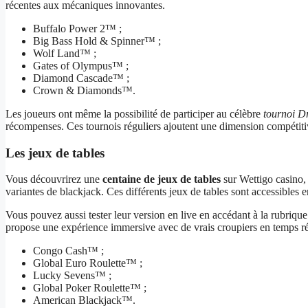
récentes aux mécaniques innovantes.
Buffalo Power 2™ ;
Big Bass Hold & Spinner™ ;
Wolf Land™ ;
Gates of Olympus™ ;
Diamond Cascade™ ;
Crown & Diamonds™.
Les joueurs ont même la possibilité de participer au célèbre
tournoi D
récompenses. Ces tournois réguliers ajoutent une dimension compétitive
Les jeux de tables
Vous découvrirez une
centaine de jeux de tables
sur Wettigo casino, i
variantes de blackjack. Ces différents jeux de tables sont accessibles e
Vous pouvez aussi tester leur version en live en accédant à la rubriqu
propose une expérience immersive avec de vrais croupiers en temps ré
Congo Cash™ ;
Global Euro Roulette™ ;
Lucky Sevens™ ;
Global Poker Roulette™ ;
American Blackjack™.