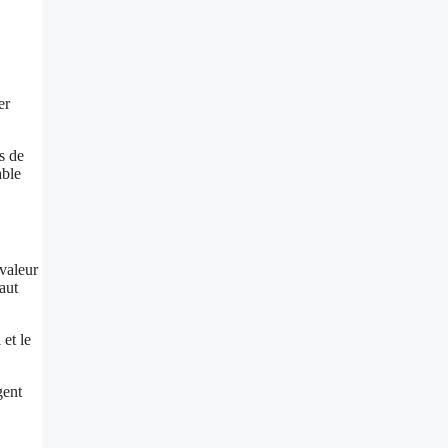
er
s de
able
valeur
aut
et le
gent