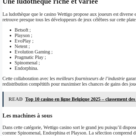
Une ludothèque riche et variée
La ludothèque que le casino Wettigo propose aux joueurs est diverse 
retrouve presque tous les développeurs de jeux célèbres sur cette plat
Betsoft ;
Playson ;
EvoPlay ;
Netent ;
Evolution Gaming ;
Pragmatic Play ;
Spinomenal ;
Endorphina.
Cette collaboration avec les
meilleurs fournisseurs de l’industrie
garan
redistribution compétitifs pour maximiser les chances de gains des jou
READ
Top 10 casino en ligne Belgique 2025 – classement des 
Les machines à sous
Dans cette catégorie, Wettigo casino sort le grand jeu puisqu’il dispo
comme Spinomenal, Endorphina et Playson. La sélection comprend des s