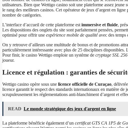
utilisateurs. Bien que Wettigo casino soit une plateforme assez jeune 
le rang des meilleurs casinos. Cet opérateur de jeux d’argent en ligne 
nombre de catégories.
L’interface d’accueil de cette plateforme est
immersive et fluide
, pré
Les dispositions des onglets du site sont parfaitement pensées, permet
optimisé pour offrir une
expérience mobile de qualité
avec des temps d
On y retrouve d’ailleurs une multitude de bonus et de promotions attr
particulièrement intéressante avec plus de 25 disciplines disponibles. L
Pour finir, le casino Wettigo emploie un système de
cryptage SSL 256 
joueur.
Licence et régulation : garanties de sécurit
Wettigo casino opère sous une
licence officielle de Curaçao
, délivré
licence garantit le respect des standards internationaux en matière de 
scrupuleusement les réglementations anti-blanchiment d’argent et effec
READ
Le monde stratégique des jeux d'argent en ligne
La plateforme bénéficie également d’un
certificat GTS CA 1P5 de Go