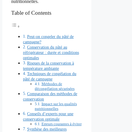
nutritionnelles.
Table of Contents
Peut-on congeler du pâté de
campagne?
Conservation du pâté au
réfrigérateur : durée et conditions
optimales
Risques de la conservation à
température ambiante
Techniques de congélation du
pâté de campagne
Méthodes de
décongélation sécurisées
Comparaison des méthodes de
conservation
Impact sur les qualités
nutritionnelles
Conseils d’experts pour une
conservation optimale
Erreurs courantes à éviter
Synthèse des meilleures