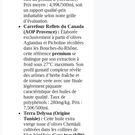
Prix moyen : 4,99€/500ml, soit
un rapport qualité-prix
imbattable selon notre grille
d’évaluation.
Carrefour Reflets du Canada
(AOP Provence) :
Élaborée
exclusivement à partir d’olives
Aglandau et Picholine récoltées
dans les Bouches-du-Rhône,
cette référence
premium
se
distingue par son extraction à
froid sous 27°C maximum. Son
profil gustatif complexe révèle
des arômes d’herbe fraîche et
de tomate verte avec une finale
légèrement piquante
caractéristique des huiles de
haute qualité. Taux de
polyphénols : 280mg/kg. Prix :
7,50€/500ml.
Terra Delyssa (Origine
Tunisie) :
Cette huile extra
vierge issue d’olives Chemlali
cultivées dans les collines de
Sfax bénéficie d’une
traçabilité