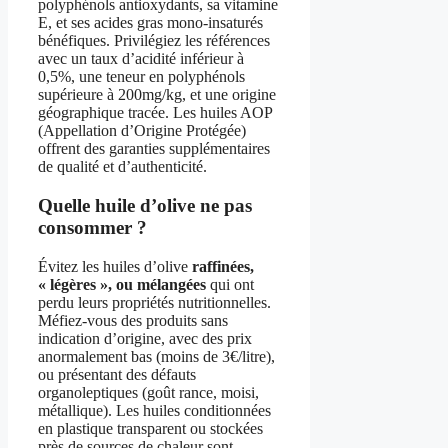
polyphénols antioxydants, sa vitamine
E, et ses acides gras mono-insaturés
bénéfiques. Privilégiez les références
avec un taux d’acidité inférieur à
0,5%, une teneur en polyphénols
supérieure à 200mg/kg, et une origine
géographique tracée. Les huiles AOP
(Appellation d’Origine Protégée)
offrent des garanties supplémentaires
de qualité et d’authenticité.
Quelle huile d’olive ne pas
consommer ?
Évitez les huiles d’olive
raffinées,
« légères », ou mélangées
qui ont
perdu leurs propriétés nutritionnelles.
Méfiez-vous des produits sans
indication d’origine, avec des prix
anormalement bas (moins de 3€/litre),
ou présentant des défauts
organoleptiques (goût rance, moisi,
métallique). Les huiles conditionnées
en plastique transparent ou stockées
près de sources de chaleur sont